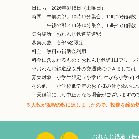
日にち：2026年8月8日（土曜日）
時間：午前の部／10時15分集合、11時55分解
午後の部／14時10分集合、15時45分解散
集合場所：おれんじ鉄道草道駅
募集人数：各部5名限定
料金：無料※補助金利用
料金に含まれるもの：おれんじ鉄道1日フリー
※おれんじ鉄道線以外の交通費につきましては
募集対象：小学生限定（小学1年生から小学6年
その他：・小学校低学年のお子様の付き添いに
・天候等により中止となる場合がございますの
※人数が規程の数に達しましたので、投稿を締め
おれんじ鉄道（株）予