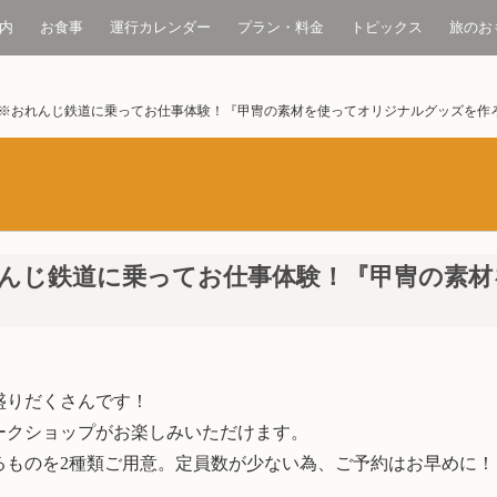
内
お食事
運行カレンダー
プラン・料金
トピックス
旅のお
※おれんじ鉄道に乗ってお仕事体験！『甲冑の素材を使ってオリジナルグッズを作
んじ鉄道に乗ってお仕事体験！『甲冑の素
盛りだくさんです！
ークショップがお楽しみいただけます。
るものを2種類ご用意。定員数が少ない為、ご予約はお早めに！