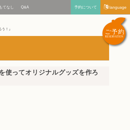
もてなし
Q&A
予約について
language
ろう！』
材を使ってオリジナルグッズを作ろ