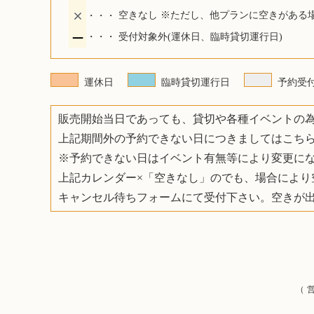
・・・
空きなし ※ただし、他プランに空きがある
・・・
受付対象外(運休日、臨時貸切運行日)
運休日
臨時貸切運行日
予約受
販売開始当日であっても、貸切や各種イベントの
上記期間外の予約できない日につきましてはこち
※予約できない日はイベント有無等により変更に
上記カレンダー×「空きなし」のでも、場合
キャンセル待ちフォームにて受付下さい。空きが
（