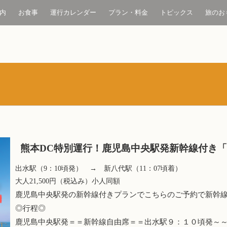
内
お食事
運行カレンダー
プラン・料金
トピックス
旅のお
熊本DC特別運行！鹿児島中央駅発新幹線付き
出水駅（9：10頃発） → 新八代駅（11：07頃着）
大人21,500円（税込み）小人同額
鹿児島中央駅発の新幹線付きプランでこちらのご予約で新幹
◎行程◎
鹿児島中央駅発＝＝新幹線自由席＝＝出水駅９：１０頃発～