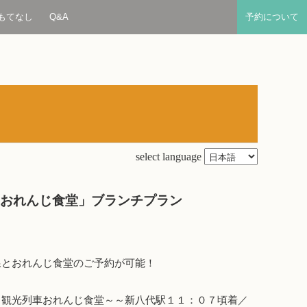
もてなし
Q&A
予約について
select language
「おれんじ食堂」ブランチプラン
線とおれんじ食堂のご予約が可能！
～観光列車おれんじ食堂～～新八代駅１１：０７頃着／