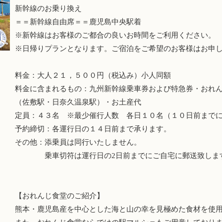
新幹線のお乗り換え
＝＝新幹線自由席＝＝鹿児島中央駅着
※新幹線はお客様のご都合の良いお時間をご利用ください。
※日帰りプランとなります。ご宿泊をご希望のお客様はお申
料金：大人２１，５００円（税込み）小人同額
料金に含まれるもの：九州新幹線乗車券および特急券・おれ
（佐敷駅・日奈久温泉駅）・お土産代
定員：４３名 ※最少催行人数 各日１０名（１０日前まで
予約締切：各運行日の１４日前まで承ります。
その他：添乗員は同行いたしません。
乗車切符は運行日の2日前までにご自宅に郵送致しま
【おれんじ食堂のご紹介】
熊本・鹿児島産を中心とした海と山の幸を見極めた食材を使