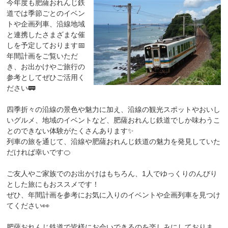
今年度も肥薩おれんじ鉄
道では季節ごとのイベン
トや企画列車、沿線地域
と連携したさまざまな催
しを予定しております📅
年間計画をご覧いただ
き、お出かけやご旅行の
参考としてぜひご活用く
ださい🚃
四季折々の沿線の景色や魅力に加え、沿線の観光スポットやおいし
いグルメ、地域のイベントなど、肥薩おれんじ鉄道でしか味わうこ
とのできない体験がたくさんあります✨
列車の旅を通じて、沿線や肥薩おれんじ鉄道の魅力を発見していた
だければ幸いです🍊
ご友人やご家族でのお出かけはもちろん、1人でゆっくりのんびり
とした旅にもおススメです！
ぜひ、年間計画を参考にお気に入りのイベントや企画列車を見つけ
てください👀
肥薩おれんじ鉄道で皆様にお会いできるのを楽しみにしておりま