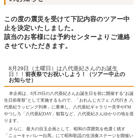
この度の震災を受けて下記内容のツアー中
止を決定いたしました。
該当のお客様には予約センターよりご連絡
させていただきます。
8月29日（土曜日）は八代亜紀さんのお誕生
日！！
前夜祭でお祝いしよう！（ツアー中止の
お知らせ）
本企画は、
8
月
29
日の八代亜紀さんお誕生日を前に開催する“お誕
生日前夜祭”として実施するもので、「おれんじカフェ 八代行き 八
代亜紀ラッピング列車」に乗車し、八代亜紀ギャラリー見学や
FM
やつしろ「八代亜紀
DAY
」観覧など、八代亜紀さんゆかりの地を巡
ります。
さらに、最大の目玉企画として、昭和の雰囲気を色濃く残す
「ニューキャバレー白馬」にて昭和歌謡の生演奏ステージを開催い