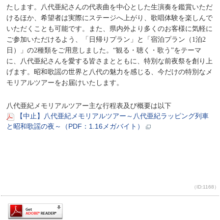
たします。八代亜紀さんの代表曲を中心とした生演奏を鑑賞いただ
けるほか、希望者は実際にステージへ上がり、歌唱体験を楽しんで
いただくことも可能です。また、県内外より多くのお客様に気軽に
ご参加いただけるよう、「日帰りプラン」と「宿泊プラン（
1
泊
2
日）」の
2
種類をご用意しました。
“
観る・聴く・歌う
”
をテーマ
に、八代亜紀さんを愛する皆さまとともに、特別な前夜祭を創り上
げます。昭和歌謡の世界と八代の魅力を感じる、今だけの特別なメ
モリアルツアーをお届けいたします。
八代亜紀メモリアルツアー主な行程表及び概要は以下
【中止】八代亜紀メモリアルツアー～八代亜紀ラッピング列車
と昭和歌謡の夜～（PDF：1.16メガバイト）
（ID:1168）