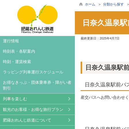
ホーム
＞
分類から探す
日奈久温泉駅
最終更新日：
2025年4月7日
車両案内
旅行案内・お得な旅行プラ
お知らせ
運行情報
ラッピング列車
おれんじカフェ
撮影等希望の皆様へ
時刻表・各駅案内
ご利用方法
列車レンタル
広告について
時刻・運賃検索
日奈久温泉駅
撮影される方へ
沿線観光案内
パートナーズクラブ
ラッピング列車運行スケジュール
レンタサイクル
かぞくいろ特設ページ
ライセンシー募集
お得なきっぷ・団体乗車券・障がい者
日奈久温泉駅前バ
割引
サイクルトレイン
ブログ
産交バスへお問い合わせく
列車を楽しむ
鉄印帳
観光のお客様・お得な旅行プラン
動画ギャラリー
肥薩おれんじ鉄道について