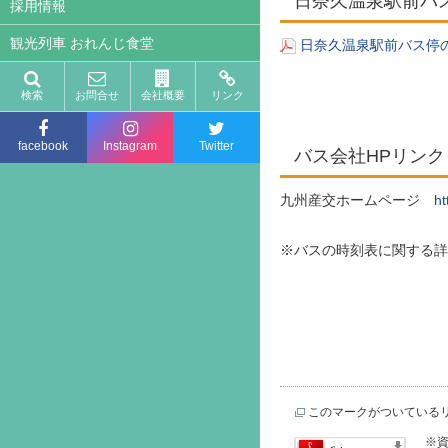
日奈久温泉駅前バ
採用情報
観光列車 おれんじ食堂
日奈久温泉駅前バス停の
検索
お問合せ
会社概要
リンク
facebook
Instagram
Twitter
バス会社HPリンク
九州産交ホームページ
ht
※バスの時刻表に関する詳
このマークがついている
※資