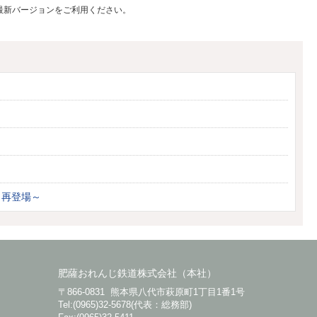
合、最新バージョンをご利用ください。
」再登場～
肥薩おれんじ鉄道株式会社（本社）
〒866-0831 熊本県八代市萩原町1丁目1番1号
Tel:(0965)32-5678(代表：総務部)