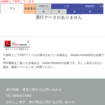
み抜粋して表示しています。
JR新八代
八代
肥後高田
日奈
下り
列車番号
発
着
発
発
運行データがありません
別ウィンドウで開きます
※資料としてPDFファイルが添付されている場合は、Adobe Acrobat(R)が必要で
す。
PDF書類をご覧になる場合は、Adobe Readerが必要です。正しく表示されない
場合、最新バージョンをご利用ください。
運行情報・運賃に関するお問い合わせ
TEL:(0996)63-6860
おれんじ食堂・旅行商品に関するお問い合わせ