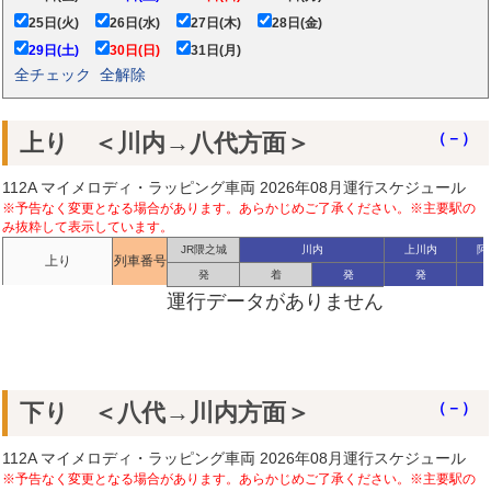
25日(火)
26日(水)
27日(木)
28日(金)
29日(土)
30日(日)
31日(月)
全チェック
全解除
上り ＜川内→八代方面＞
（－）
112A マイメロディ・ラッピング車両 2026年08月運行スケジュール
※予告なく変更となる場合があります。あらかじめご了承ください。※主要駅の
み抜粋して表示しています。
JR隈之城
川内
上川内
阿
上り
列車番号
発
着
発
発
運行データがありません
下り ＜八代→川内方面＞
（－）
112A マイメロディ・ラッピング車両 2026年08月運行スケジュール
※予告なく変更となる場合があります。あらかじめご了承ください。※主要駅の