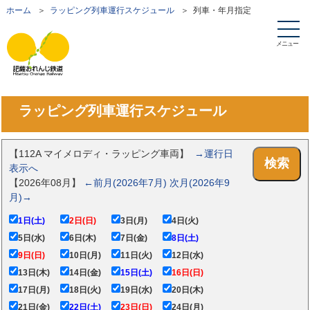
ホーム
＞
ラッピング列車運行スケジュール
＞ 列車・年月指定
メニュー
ラッピング列車運行スケジュール
【112A マイメロディ・ラッピング車両】
→運行日
検索
表示へ
【2026年08月】
←前月(2026年7月)
次月(2026年9
月)→
1日(土)
2日(日)
3日(月)
4日(火)
5日(水)
6日(木)
7日(金)
8日(土)
9日(日)
10日(月)
11日(火)
12日(水)
13日(木)
14日(金)
15日(土)
16日(日)
17日(月)
18日(火)
19日(水)
20日(木)
21日(金)
22日(土)
23日(日)
24日(月)