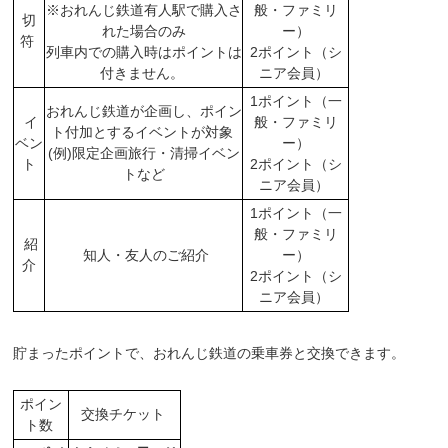
※おれんじ鉄道有人駅で購入さ
般・ファミリ
切
れた場合のみ
ー）
符
列車内での購入時はポイントは
2ポイント（シ
付きません。
ニア会員）
1ポイント（一
おれんじ鉄道が企画し、ポイン
イ
般・ファミリ
ト付加とするイベントが対象
ベン
ー）
(例)限定企画旅行・清掃イベン
ト
2ポイント（シ
トなど
ニア会員）
1ポイント（一
般・ファミリ
紹
知人・友人のご紹介
ー）
介
2ポイント（シ
ニア会員）
貯まったポイントで、おれんじ鉄道の乗車券と交換できます。
ポイン
交換チケット
ト数