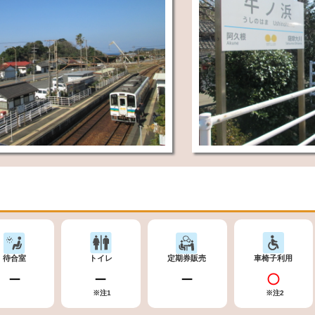
待合室
トイレ
定期券販売
車椅子利用
※注1
※注2