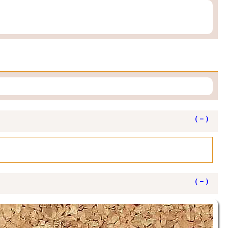
（－）
（－）