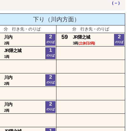
（－）
下り（川内方面）
分 行き先・のりば
分 行き先・のりば
2
59
2
川内
JR隈之城
のりば
のりば
2両
3両
(土休日2両)
1
JR隈之城
のりば
1両
2
川内
のりば
2両
2
川内
のりば
2両
1