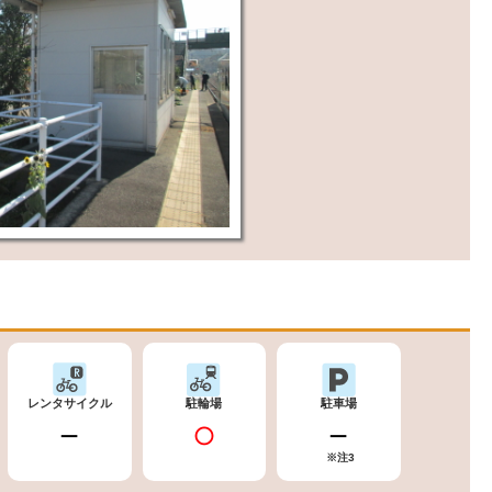
レンタサイクル
駐輪場
駐車場
※注3