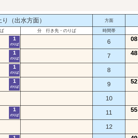
上り（出水方面）
方面
ば
分 行き先・のりば
時間帯
1
08
6
のりば
1
48
7
のりば
1
8
のりば
1
52
9
のりば
10
1
55
11
のりば
12
1
49