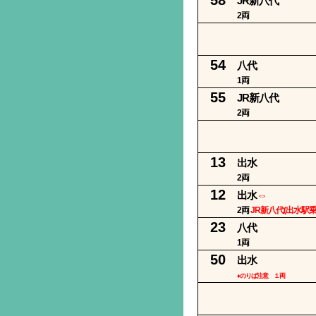
JR新八代
2両
54
八代
1両
55
JR新八代
2両
13
出水
2両
12
出水
⇔
2両
JR新八代(出水駅乗
23
八代
1両
50
出水
♦のりば注意 １両