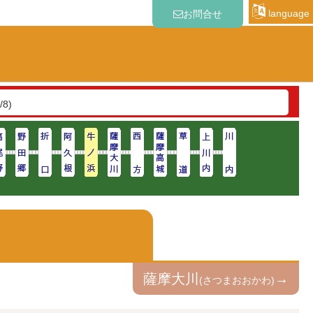
language
お問合せ
/8)
薩摩大川
→
(さつまおおかわ)