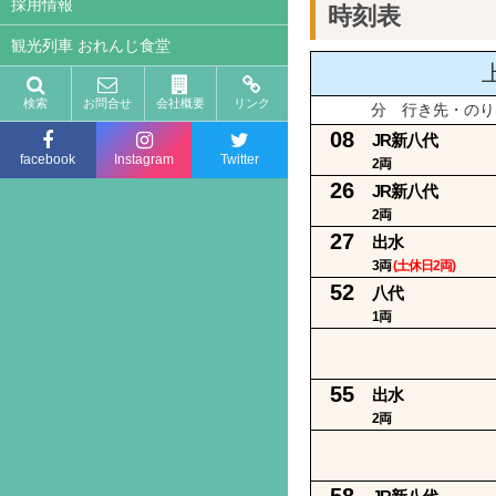
採用情報
時刻表
観光列車 おれんじ食堂
検索
お問合せ
会社概要
リンク
分 行き先・のり
08
JR新八代
facebook
Instagram
Twitter
2両
26
JR新八代
2両
27
出水
3両
(土休日2両)
52
八代
1両
55
出水
2両
58