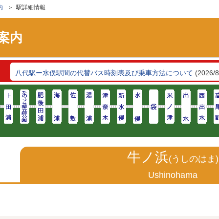
内
＞ 駅詳細情報
案内
ン
八代駅ー水俣駅間の代替バス時刻表及び乗車方法について
(2026/8
牛ノ浜
(うしのはま)
Ushinohama