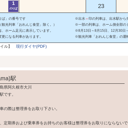
1
23
のりば
りば」の番号です
※出水
⇔
印の列車は、出水駅から
（観光列車「おれんじ食堂」除く。）
※一部の列車は、ホーム側全部の
は、ホーム足元に表示しています。
※8月13日～8月15日、12月30
変更になる列車があります。
※観光列車「おれんじ食堂」の運
ァイル】
現行ダイヤ(PDF)
ma)
駅
島県阿久根市大川
駅です。
車の際は整理券をお取り下さい。
、定期券および乗車券をお持ちのお客様は整理券をお取りにならないで