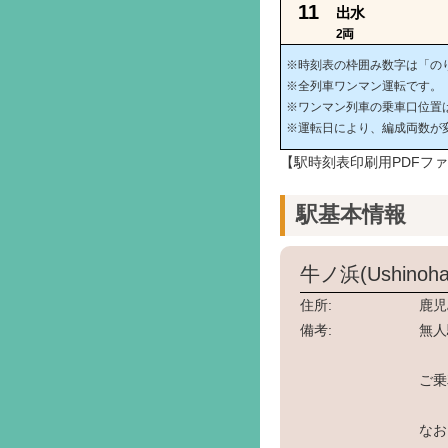
11
出水
2両
※時刻表の枠囲み数字は「の
※全列車ワンマン運転です。
※ワンマン列車の乗車口位置
※運転日により、編成両数が
【駅時刻表印刷用PDFフ
駅基本情報
牛ノ浜(Ushinoha
住所:
鹿児
備考:
無人
ご乗
なお