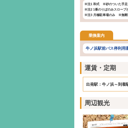
※注1 和式 ※砂のついた手
※注2 1番のりばのみスロープ
※注3 月極駐車場のみ ※無
乗換案内
牛ノ浜駅前バス停利用
運賃・定期
出発駅：牛ノ浜～到着
周辺観光