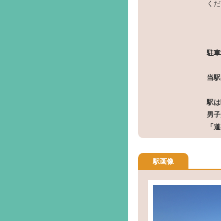
くだ
駐車
当駅
駅は
男子
「道
駅画像