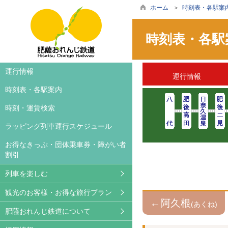
ホーム
＞
時刻表・各駅案
時刻表・各駅
車両案内
旅行案内・お得な旅行プラ
お知らせ
運行情報
運行情報
ラッピング列車
おれんじカフェ
撮影等希望の皆様へ
時刻表・各駅案内
ご利用方法
列車レンタル
広告について
時刻・運賃検索
撮影される方へ
沿線観光案内
パートナーズクラブ
ラッピング列車運行スケジュール
レンタサイクル
かぞくいろ特設ページ
ライセンシー募集
お得なきっぷ・団体乗車券・障がい者
割引
サイクルトレイン
ブログ
列車を楽しむ
鉄印帳
観光のお客様・お得な旅行プラン
動画ギャラリー
←阿久根
(あくね)
肥薩おれんじ鉄道について