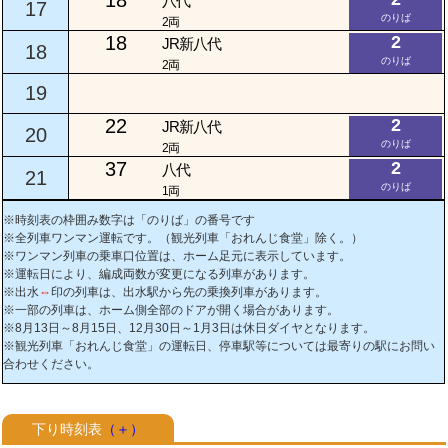
18
八代
17
のりば
2両
18
2
JR新八代
18
のりば
2両
19
22
2
JR新八代
20
のりば
2両
37
2
八代
21
のりば
1両
※時刻表の枠囲み数字は「のりば」の番号です
※全列車ワンマン運転です。（観光列車「おれんじ食堂」除く。）
※ワンマン列車の乗車口位置は、ホーム足元に表示しています。
※運転日により、編成両数が変更になる列車があります。
※出水
⇔
印の列車は、出水駅から先の乗換列車があります。
※一部の列車は、ホーム側全部のドアが開く場合があります。
※8月13日～8月15日、12月30日～1月3日は休日ダイヤとなります。
※観光列車「おれんじ食堂」の運転日、停車駅等については最寄りの駅にお問い
合わせください。
下り時刻表
（＋）