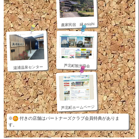
農家民宿 縁 enishi
芦北町観光協会
湯浦温泉センター
芦北町ホームページ
※
付きの店舗はパートナーズクラブ会員特典がありま
す。