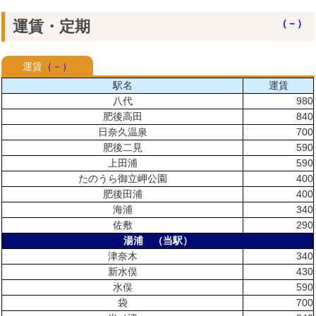
運賃・定期
（－）
運賃
（－）
駅名
運賃
八代
980
肥後高田
840
日奈久温泉
700
肥後二見
590
上田浦
590
たのうら御立岬公園
400
肥後田浦
400
海浦
340
佐敷
290
湯浦 （当駅）
津奈木
340
新水俣
430
水俣
590
袋
700