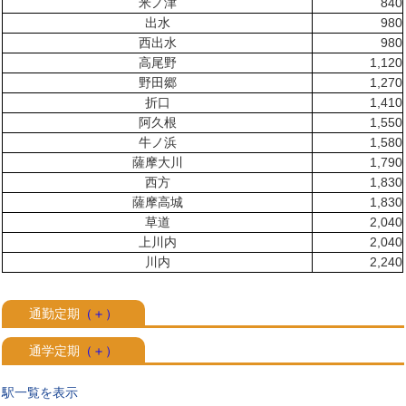
米ノ津
840
出水
980
西出水
980
高尾野
1,120
野田郷
1,270
折口
1,410
阿久根
1,550
牛ノ浜
1,580
薩摩大川
1,790
西方
1,830
薩摩高城
1,830
草道
2,040
上川内
2,040
川内
2,240
通勤定期
（＋）
通学定期
（＋）
駅一覧を表示