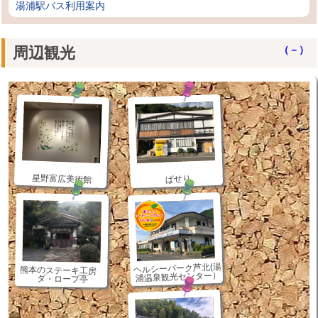
湯浦駅バス利用案内
周辺観光
（－）
星野富広美術館
ぱせり
ヘルシーパーク芦北(湯
熊本のステーキ工房
浦温泉観光センター）
ダ・ロープ亭