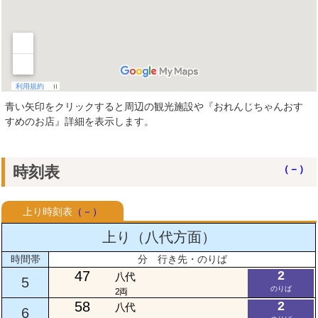
青い矢印をクリックすると周辺の観光施設や『おれんじちゃんおす
すめのお店』詳細を表示します。
時刻表
（－）
上り時刻表
（－）
上り（八代方面）
時間帯
分 行き先・のりば
47
2
八代
5
のりば
2両
58
2
八代
6