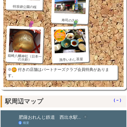
特攻碑公園の桜
寿司の久松
箱崎八幡神社（日本一
漁亭いわし茶屋
の大鈴）
※
付きの店舗はパートナーズクラブ会員特典がありま
す。
駅周辺マップ
（－）