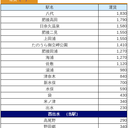
駅名
運賃
八代
1,830
肥後高田
1,790
日奈久温泉
1,580
肥後二見
1,550
上田浦
1,550
たのうら御立岬公園
1,410
肥後田浦
1,270
海浦
1,270
佐敷
1,120
湯浦
980
津奈木
840
新水俣
700
水俣
590
袋
430
米ノ津
340
出水
230
西出水 （当駅）
高尾野
290
野田郷
340