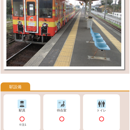
駅設備
駅員
待合室
トイレ
※注1