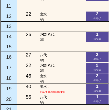
11
22
2
出水
12
のりば
2両
13
26
1
JR新八代
14
のりば
2両
15
27
2
八代
16
のりば
1両
22
2
JR新八代
17
のりば
2両
46
2
出水
18
のりば
2両
40
1
出水
⇔
19
のりば
２両／JR新八代(出水駅乗換)
55
1
八代
20
のりば
1両
21