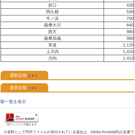
折口
430
阿久根
590
牛ノ浜
700
薩摩大川
840
西方
980
薩摩高城
980
草道
1,120
上川内
1,410
川内
1,410
通勤定期
（＋）
通学定期
（＋）
駅一覧を表示
別ウィンドウで開きます
※資料としてPDFファイルが添付されている場合は、Adobe Acrobat(R)が必要で