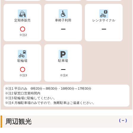
定期券販売
車椅子利用
レンタサイクル
※注2
駐輪場
駐車場
※注3
※注4
※注1 平日のみ 6時20分～8時30分・16時00分～17時30分
※注2 駅窓口営業時間内
※注3 駐輪場に駐輪してください。
※注4 月極駐車場のみですので、無断駐車はご遠慮ください。
周辺観光
（－）