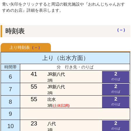
青い矢印をクリックすると周辺の観光施設や『おれんじちゃんおす
すめのお店』詳細を表示します。
時刻表
（－）
上り時刻表
（－）
上り（出水方面）
時間帯
分 行き先・のりば
41
2
JR新八代
6
のりば
2両
55
2
JR新八代
7
のりば
2両
55
2
出水
8
のりば
3両
(土休日2両)
9
23
2
八代
10
のりば
1両