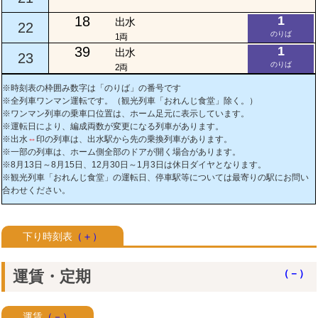
18
1
出水
22
のりば
1両
39
1
出水
23
のりば
2両
※時刻表の枠囲み数字は「のりば」の番号です
※全列車ワンマン運転です。（観光列車「おれんじ食堂」除く。）
※ワンマン列車の乗車口位置は、ホーム足元に表示しています。
※運転日により、編成両数が変更になる列車があります。
※出水
⇔
印の列車は、出水駅から先の乗換列車があります。
※一部の列車は、ホーム側全部のドアが開く場合があります。
※8月13日～8月15日、12月30日～1月3日は休日ダイヤとなります。
※観光列車「おれんじ食堂」の運転日、停車駅等については最寄りの駅にお問い
合わせください。
下り時刻表
（＋）
運賃・定期
（－）
運賃
（－）