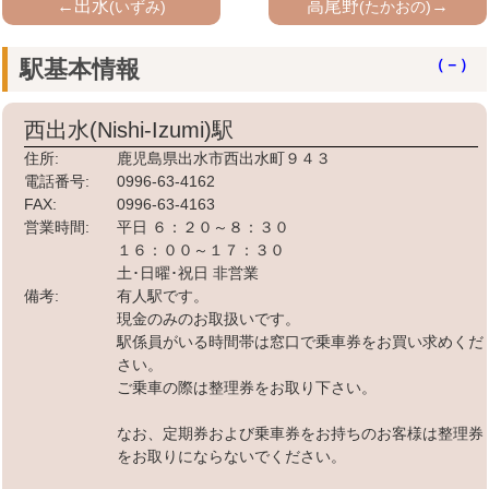
←出水
高尾野
→
(いずみ)
(たかおの)
駅基本情報
（－）
西出水(Nishi-Izumi)
駅
住所:
鹿児島県出水市西出水町９４３
電話番号:
0996-63-4162
FAX:
0996-63-4163
営業時間:
平日 ６：２０～８：３０
１６：００～１７：３０
土･日曜･祝日 非営業
備考:
有人駅です。
現金のみのお取扱いです。
駅係員がいる時間帯は窓口で乗車券をお買い求めくだ
さい。
ご乗車の際は整理券をお取り下さい。
なお、定期券および乗車券をお持ちのお客様は整理券
をお取りにならないでください。