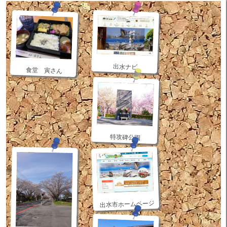
出水ナビ
食堂 寅さん
特攻碑公園
出水市ホームページ