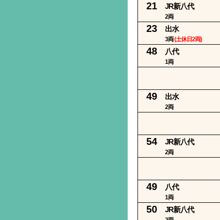
21
JR新八代
2両
23
出水
3両
(土休日2両)
48
八代
1両
49
出水
2両
54
JR新八代
2両
49
八代
1両
50
JR新八代