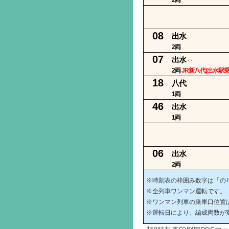
2両
08
出水
2両
07
出水
⇔
2両
JR新八代(出水駅乗
18
八代
1両
46
出水
1両
06
出水
2両
※時刻表の枠囲み数字は「の
※全列車ワンマン運転です。
※ワンマン列車の乗車口位置
※運転日により、編成両数が