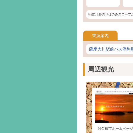
※注1 1番のりばのみスロープ
乗換案内
薩摩大川駅前バス停利
周辺観光
阿久根市ホームペー