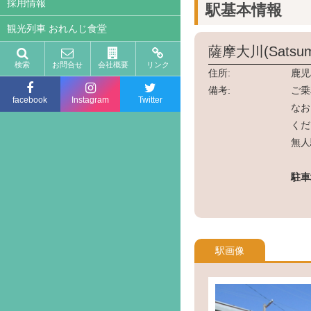
採用情報
駅基本情報
観光列車 おれんじ食堂
薩摩大川(Satsum
検索
お問合せ
会社概要
リンク
住所:
鹿児
備考:
ご乗
facebook
Instagram
Twitter
なお
くだ
無人
駐車
駅画像