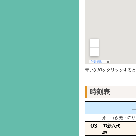
青い矢印をクリックすると
時刻表
分 行き先・のり
03
JR新八代
2両