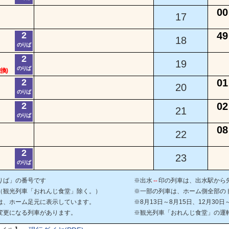
00
17
2
49
18
のりば
2
19
のりば
換)
2
01
20
のりば
2
02
21
のりば
08
22
2
23
のりば
りば」の番号です
※出水
⇔
印の列車は、出水駅から
（観光列車「おれんじ食堂」除く。）
※一部の列車は、ホーム側全部の
は、ホーム足元に表示しています。
※8月13日～8月15日、12月30
変更になる列車があります。
※観光列車「おれんじ食堂」の運