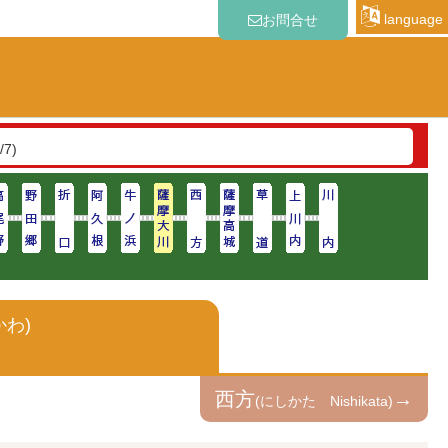
language
お問合せ
いて
(2026/8/7)
/7)
かわ)
西方
→
(にしかた Nishikata)