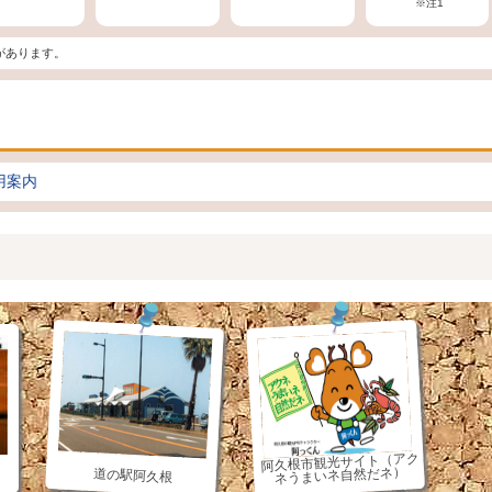
※注1
があります。
用案内
阿久根市観光サイト（アク
ネうまいネ自然だネ）
道の駅阿久根
ジ