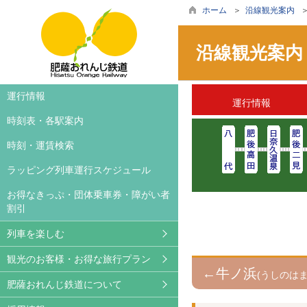
ホーム
＞
沿線観光案内
＞
沿線観光案内
車両案内
旅行案内・お得な旅行プラ
お知らせ
運行情報
運行情報
ラッピング列車
おれんじカフェ
撮影等希望の皆様へ
時刻表・各駅案内
ご利用方法
列車レンタル
広告について
時刻・運賃検索
撮影される方へ
沿線観光案内
パートナーズクラブ
ラッピング列車運行スケジュール
レンタサイクル
かぞくいろ特設ページ
ライセンシー募集
お得なきっぷ・団体乗車券・障がい者
割引
サイクルトレイン
ブログ
列車を楽しむ
鉄印帳
観光のお客様・お得な旅行プラン
動画ギャラリー
←牛ノ浜
(うしのはま
肥薩おれんじ鉄道について