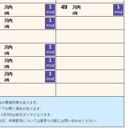
1
49
1
川内
川内
のりば
のりば
2両
2両
1
川内
のりば
1両
1
川内
のりば
1両
1
川内
のりば
2両
1
川内
のりば
2両
先の乗換列車があります。
ドアが開く場合があります。
日～1月3日は休日ダイヤとなります。
転日、停車駅等については最寄りの駅にお問い合わせください。