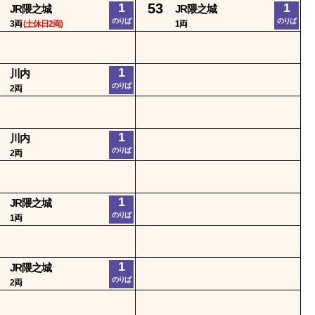
1
53
1
JR隈之城
JR隈之城
のりば
のりば
3両
(土休日2両)
1両
1
川内
のりば
2両
1
川内
のりば
2両
1
JR隈之城
のりば
1両
1
JR隈之城
のりば
2両