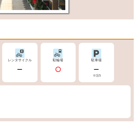
レンタサイクル
駐輪場
駐車場
※注5