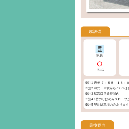
駅設備
駅員
※注1
※注1 通年 ７：５５～１６：
※注2 和式 ※駅から700
※注3 駅窓口営業時間内
※注4 1番のりばのみスロープ
※注5 契約駐車場のみありま
乗換案内