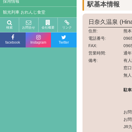
採用情報
駅基本情報
観光列車 おれんじ食堂
日奈久温泉 (Hina
検索
お問合せ
会社概要
リンク
住所:
熊本
電話番号:
096
facebook
Instagram
Twitter
FAX:
096
営業時間:
通年
備考:
有人
窓口
無人
駐車
お問
お問
JR