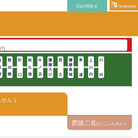
language
お問合せ
いて
(2026/8/7)
/7)
せん )
肥後二見
→
(ひごふたみ)