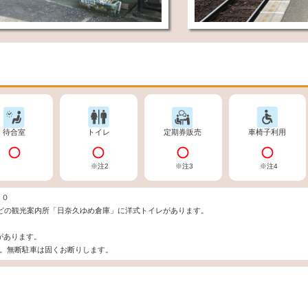
待合室
トイレ
定期券販売
車椅子利用
※注2
※注3
※注4
００
ｍほどの観光案内所「日奈久ゆめ倉庫」に洋式トイレがあります。
があります。
す。無断駐車は固くお断りします。