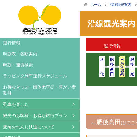
ホーム
＞
沿線観光案内
＞
沿線観光案内
車両案内
旅行案内・お得な旅行プラ
お知らせ
運行情報
運行情報
ラッピング列車
おれんじカフェ
撮影等希望の皆様へ
時刻表・各駅案内
ご利用方法
列車レンタル
広告について
時刻・運賃検索
撮影される方へ
沿線観光案内
パートナーズクラブ
ラッピング列車運行スケジュール
レンタサイクル
かぞくいろ特設ページ
ライセンシー募集
お得なきっぷ・団体乗車券・障がい者
割引
サイクルトレイン
ブログ
列車を楽しむ
鉄印帳
観光のお客様・お得な旅行プラン
動画ギャラリー
←肥後高田
(ひごこ
肥薩おれんじ鉄道について