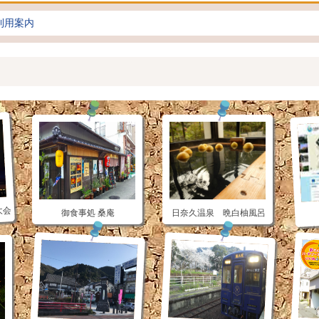
利用案内
大会
御食事処 桑庵
日奈久温泉 晩白柚風呂