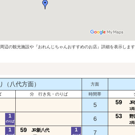
周辺の観光施設や『おれんじちゃんおすすめのお店』詳細を表示します
り（八代方面）
方面
ば
分 行き先・のりば
時間帯
59
J
5
1両
1
53
野
6
のりば
2両
1
59
1
JR新八代
7