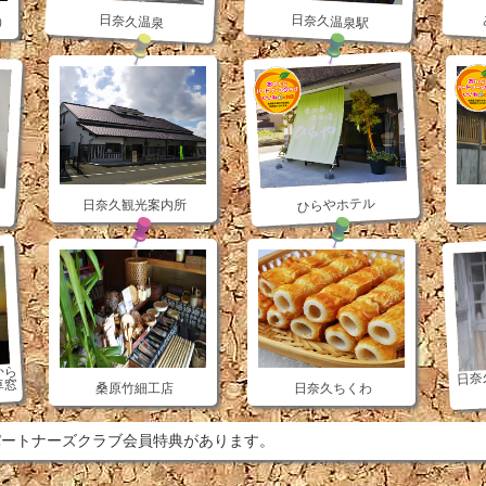
日奈久温泉駅
日奈久温泉
）
ひらやホテル
日奈久観光案内所
から
日奈
車窓
桑原竹細工店
日奈久ちくわ
ートナーズクラブ会員特典があります。