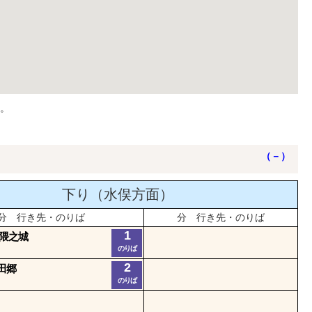
。
（－）
下り（水俣方面）
分 行き先・のりば
分 行き先・のりば
1
R隈之城
のりば
2
田郷
のりば