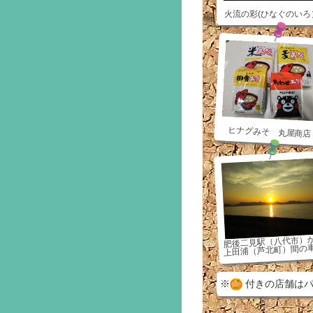
火流の彩(ひなぐのいろ
ヒナグみそ 丸屋商店
肥後二見駅（八代市）
上田浦（芦北町）間の
※
付きの店舗はパ