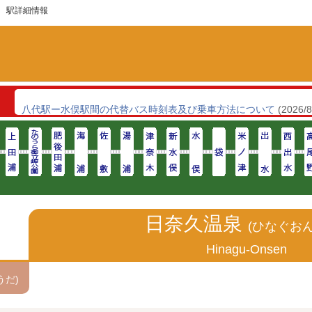
 駅詳細情報
令和8年熊本地震の影響による運行状況と一部区間の運行再開につ
ン
八代駅ー水俣駅間の代替バス時刻表及び乗車方法について
(2026/8
日奈久温泉
(ひなぐおん
Hinagu-Onsen
うだ)