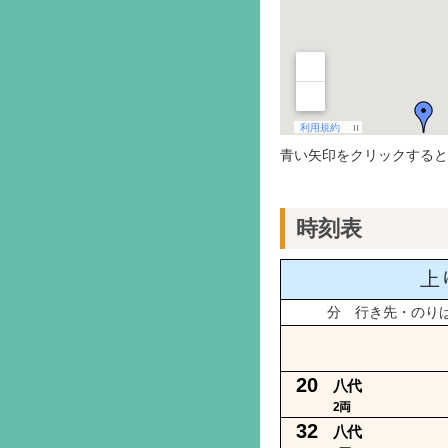
青い矢印をクリックすると
時刻表
上
分 行き先・のり
20
八代
2両
32
八代