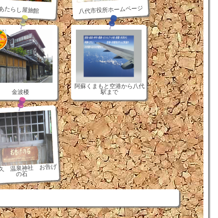
八代市役所ホームページ
あたらし屋旅館
阿蘇くまもと空港から八代
金波楼
駅まで
久 温泉神社 お告げ
の石