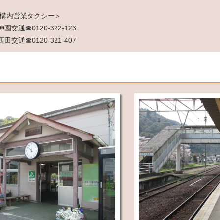
構内営業タクシー＞
神園交通☎0120-322-123
西田交通☎0120-321-407